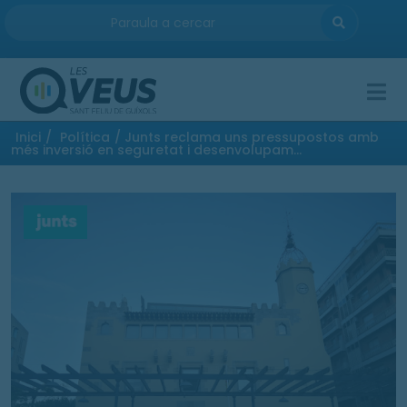
ENTRA
Inici
/
Política
/ Junts reclama uns pressupostos amb
més inversió en seguretat i desenvolupam...