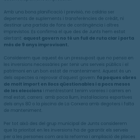
Amb una bona planificació i previsió, no caldria ser
depenents de suplements i transferències de crèdit, ni
destinar una partida de fons de contingència i altres
imprevistos. Es confirma el que des de Junts hem estat
alertant:
aquest govern no té un full de ruta clar i porta
més de 9 anys improvisant.
Considerem que aquest és un pressupost que no pensa en
les inversions necessàries per tenir uns serveis públics i el
patrimoni en un bon estat de manteniment. Aquest és un
dels aspectes a reprovar d’aquest govern:
fa poques obres
de molt import en llocs qüestionables i a pocs mesos
de les eleccions
i mentrestant tenim voreres i carrers en
mal estat, carrers amb poca llum, instal·lacions esportives
dels anys 80 o la piscina de La Corxera amb degoters i falta
de manteniment.
Per tot això des del grup municipal de Junts considerem
que la prioritat en les inversions ha de garantir els serveis
per a les persones com ara la reforma i ampliació de places