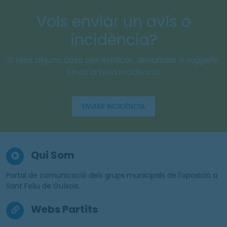
Vols enviar un avís o
incidència?
Si tens alguna cosa per explicar, denunciar o suggerir.
Envia la teva incidència.
ENVIAR INCIDÈNCIA
Qui Som
Portal de comunicació dels grups municipals de l'oposició a
Sant Feliu de Guíxols.
Webs Partits