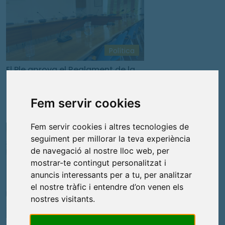
Política
El Ple aprova el Reglament de la
Taula de coordinació pel dret a
l’habtatge
Fem servir cookies
2
Fem servir cookies i altres tecnologies de
Junts
seguiment per millorar la teva experiència
de navegació al nostre lloc web, per
mostrar-te contingut personalitzat i
anuncis interessants per a tu, per analitzar
el nostre tràfic i entendre d’on venen els
nostres visitants.
Política