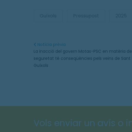
Guíxols
Pressupost
2025
Notícia prèvia
La inacció del govern Motas-PSC en matèria de
seguretat té conseqüències pels veïns de Sant 
Guíxols
Vols enviar un avís o 