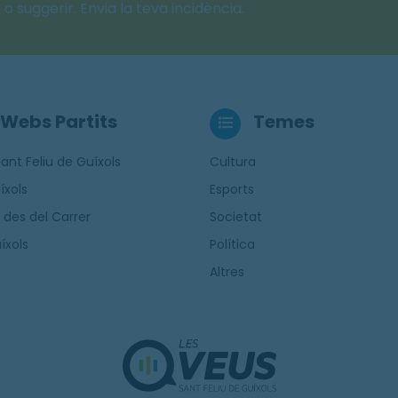
o suggerir. Envia la teva incidència.
Webs Partits
Temes
ant Feliu de Guíxols
Cultura
íxols
Esports
 des del Carrer
Societat
íxols
Política
Altres