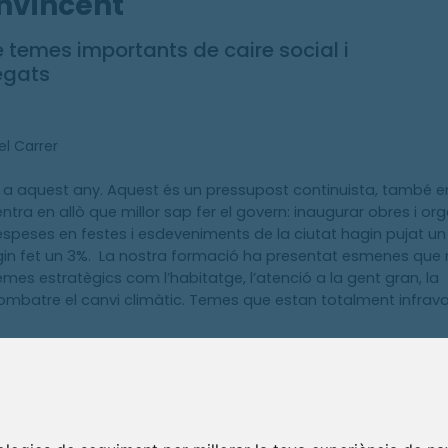
nvincent
temes importants de caire social i
egats
el Carrer
r a aquest any. Aquest és un pressupost continuista, també e
ra en allò que millor sap fer el govern: inaugurar obres i org
speses en festes i esdeveniments de la ciutat hagin pujat un 1
hagin fet un 3%. La nostra formació ha presentat esmenes que
es estratègics com l’habitatge, l’atenció a la gent gran, la
combatre el canvi climàtic. Temes que estan totalment infrava
ó a la de la nova residència per a gent gran, que segons el pre