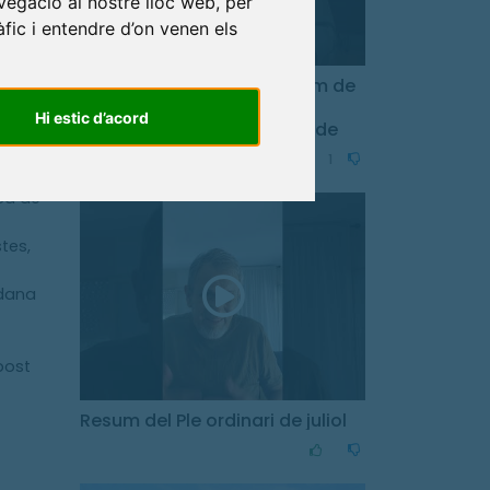
vegació al nostre lloc web, per
e
àfic i entendre d’on venen els
moment
als,
Toni Carrión ens fa el resum de
la
la sessió plenària de
Hi estic d’acord
l'Ajuntament de Sant Feliu de
Guíxols.
vern
1
ca de
tes,
adana
post
Resum del Ple ordinari de juliol