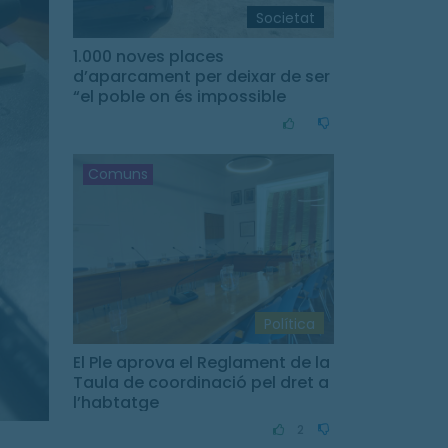
Societat
1.000 noves places
d’aparcament per deixar de ser
“el poble on és impossible
aparcar”
Comuns
Política
El Ple aprova el Reglament de la
Taula de coordinació pel dret a
l’habtatge
2