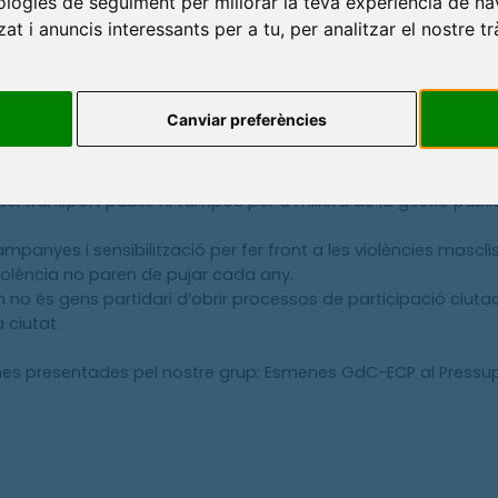
nologies de seguiment per millorar la teva experiència de na
ablia, per a aquest 2025, una inversió en polítiques d’habitatg
at i anuncis interessants per a tu, per analitzar el nostre tr
en 185.000 euros, el 0,4% del pressupost, i es confirma que de 
 durant els propers dos anys.
 en energia sostenible en instal·lacions i equipaments municip
als i dels camins de ronda. El accessos de Cala Ametller i Ca
Canviar preferències
dels residus. El tancament amb xip dels contenidors, que el go
contracte, continua pendent i no s’espera a curt termini.
l transport públic ni tampoc per a millora de la gestió públi
mpanyes i sensibilització per fer front a les violències masclis
olència no paren de pujar cada any.
no és gens partidari d’obrir processos de participació ciut
a ciutat.
nes presentades pel nostre grup:
Esmenes GdC-ECP al Pressu