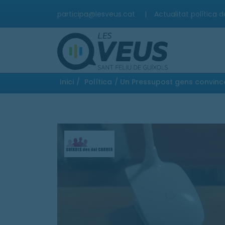
participa@lesveus.cat
|
Actualitat política d
Inici
/
Política
/ Un Pressupost gens convinc