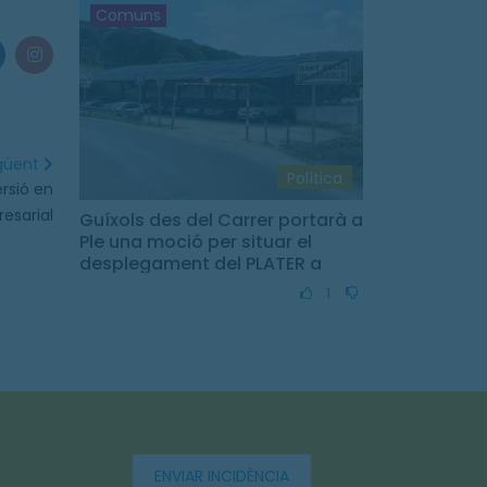
Comuns
egüent
Política
rsió en
esarial
Guíxols des del Carrer portarà a
Ple una moció per situar el
desplegament del PLATER a
Sant Feliu de Guíxols
1
ENVIAR INCIDÈNCIA