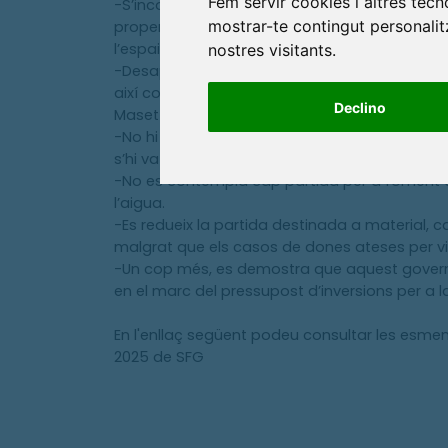
Fem servir cookies i altres tec
-S’incompleix el Pla Local d’Habitatge que est
mostrar-te contingut personalitz
propera al milió d’euros. Al final s’hi destin
l’espai de Can Trachsler serà un aparcament
nostres visitants.
-Desapareix del pressupost qualsevol inversió
així com també en la millora dels espais natur
Declino
Maset continuaran, un any més, en mal estat.
-No hi ha cap avenç significatiu en la gestió 
s’hi va comprometre amb la signatura del nou 
-No es contempla cap partida per a foment de
l’aigua.
-Es redueix la partida destinada a material, ca
malgrat que els casos de dones ateses per vi
-Un cop més, es demostra que aquest govern 
en el marc del pressupost d’inversions per a l
En l'enllaç següent podeu consultar les esme
2025 de SFG