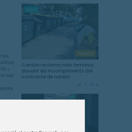
Junts
Política
n les
anitzar
Carrión reclama més fermesa
1% i,
davant els incompliments del
 no han
contracte de neteja
1
0
lorats
ssupost