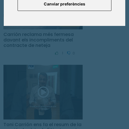
Canviar preferències
Política
Carrión reclama més fermesa
davant els incompliments del
contracte de neteja
1
0
Toni Carrión ens fa el resum de la