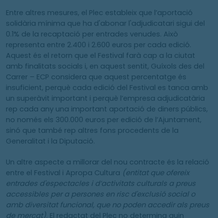
Entre altres mesures, el Plec estableix que l’aportació
solidària mínima que ha d'abonar l'adjudicatari sigui del
0.1% de la recaptació per entrades venudes. Això
representa entre 2.400 i 2.600 euros per cada edició.
Aquest és el retorn que el Festival farà cap a la ciutat
amb finalitats socials i, en aquest sentit, Guíxols des del
Carrer – ECP considera que aquest percentatge és
insuficient, perquè cada edició del Festival es tanca amb
un superàvit important i perquè l’empresa adjudicatària
rep cada any una important aportació de diners públics,
no només els 300.000 euros per edició de l’Ajuntament,
sinó que també rep altres fons procedents de la
Generalitat i la Diputació.
Un altre aspecte a millorar del nou contracte és la relació
entre el Festival i Apropa Cultura
(entitat que ofereix
entrades d'espectacles i d’activitats culturals a preus
accessibles per a persones en risc d'exclusió social o
amb diversitat funcional, que no poden accedir als preus
de mercat)
. El redactat del Plec no determina quin