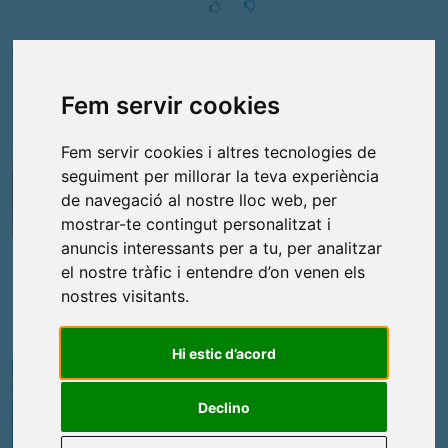
Comuns
Fem servir cookies
Fem servir cookies i altres tecnologies de
seguiment per millorar la teva experiència
de navegació al nostre lloc web, per
Política
mostrar-te contingut personalitzat i
anuncis interessants per a tu, per analitzar
El Ple aprova el Reglament de la
Taula de coordinació pel dret a
el nostre tràfic i entendre d’on venen els
l’habtatge
nostres visitants.
2
Hi estic d’acord
Junts
Declino