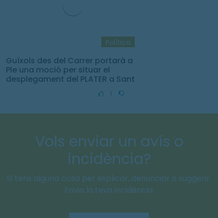
Política
Guíxols des del Carrer portarà a
Ple una moció per situar el
desplegament del PLATER a Sant
Feliu de Guíxols
1
Vols enviar un avís o
incidència?
Si tens alguna cosa per explicar, denunciar o suggerir.
Envia la teva incidència.