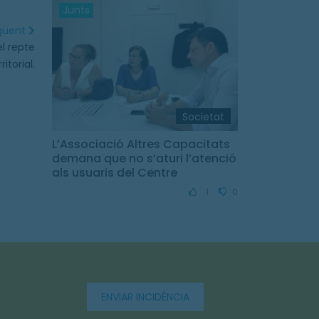
Junts
egüent
el repte
ritorial.
Societat
L’Associació Altres Capacitats
demana que no s’aturi l’atenció
als usuaris del Centre
Tramuntana durant les
1
0
vacances
ENVIAR INCIDÈNCIA