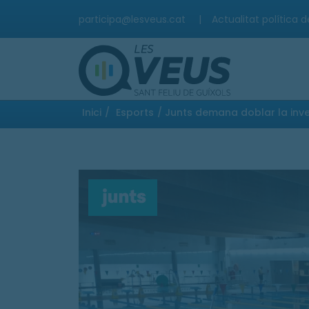
participa@lesveus.cat
|
Actualitat política d
Inici
/
Esports
/ Junts demana doblar la invers