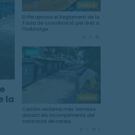
Política
El Ple aprova el Reglament de la
Taula de coordinació pel dret a
l’habtatge
2
Junts
de
e la
Política
Carrión reclama més fermesa
davant els incompliments del
contracte de neteja
1
0