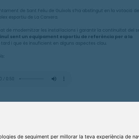
ntament de Sant Feliu de Guíxols s’ha abstingut en la votació de
lex esportiu de La Corxera.
e modernitzar les instal·lacions i garantir la continuïtat del se
inuï sent un equipament esportiu de referència per a la
 tard i que és insuficient en alguns aspectes clau.
ls:
ia de 223.337 euros durant els primers sis mesos de concessió.
 estima que només les actuacions mínimes de correcció i optim
ment 293.000 euros. Això significa que
la inversió exigida ni tan
es
pel propi expedient.
nologies de seguiment per millorar la teva experiència de na