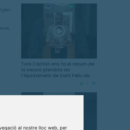
l plec
rvei,
Toni Carrión ens fa el resum de
la sessió plenària de
l'Ajuntament de Sant Feliu de
Guíxols.
1
ització
 sols
vegació al nostre lloc web, per