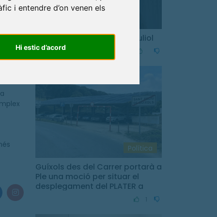
els
àfic i entendre d’on venen els
 i
Resum del Ple ordinari de juliol
estar
Hi estic d’acord
aris.
Comuns
ha
omplex
més
Política
Guíxols des del Carrer portarà a
Ple una moció per situar el
desplegament del PLATER a
Sant Feliu de Guíxols
1