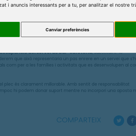
e la sala de fitness
i de la maquinària del gimnàs, que segons 
at i anuncis interessants per a tu, per analitzar el nostre tr
portius municipals
pot representar fàcilment entre 200.000
 servei modern i competitiu.
e
la inversió mínima exigible al nou concessionari hauria d’
Canviar preferències
tant el canvi de concessió per impulsar una renovació realment
rientada a millorar la qualitat del servei i l’experiència dels usu
a desaparició del servei de bar-cafeteria
, substituint-lo
rem que això representaria un pas enrere en un servei que s’
als com per a les famílies i activitats que es desenvolupen al c
el plec és clarament millorable. Amb sentit de responsabilitat
 tampoc hi podem donar suport mentre no incorpori una aposta 
COMPARTEIX