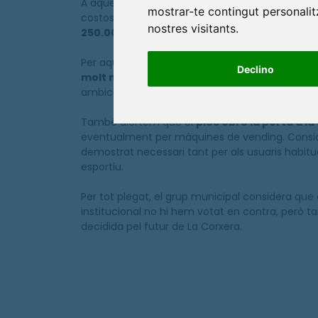
A aquesta situació cal sumar-hi
la renovació d
mostrar-te contingut personalitz
costos habituals de mercat en equipaments es
nostres visitants.
250.000 euros addicionals
si es vol oferir un
Per aquest motiu, des de Junts considerem qu
Declino
molt més a prop dels 600.000 euros
, aprofi
ambiciosa de La Corxera, amb una visió de futur o
També alertem que el
plec obre la porta a l
eventualment per màquines de vending. Conside
demostrat necessari tant per als usuaris habitu
esportiu.
Per tot plegat, el grup municipal considera que 
institucional no hi hem votat en contra, però
decidida pel futur de La Corxera.