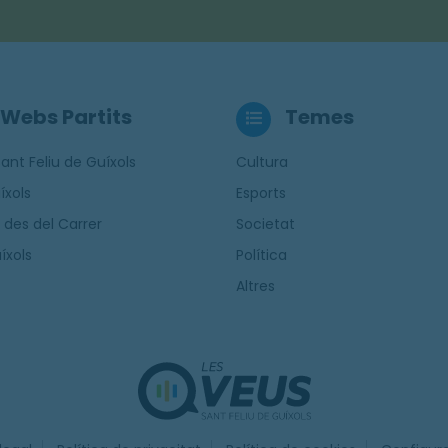
Webs Partits
Temes
ant Feliu de Guíxols
Cultura
íxols
Esports
 des del Carrer
Societat
íxols
Política
Altres